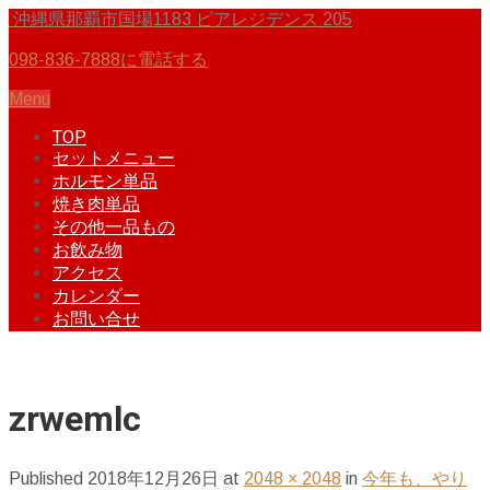
沖縄県那覇市国場1183 ピアレジデンス 205
098-836-7888に電話する
Menu
TOP
セットメニュー
ホルモン単品
焼き肉単品
その他一品もの
お飲み物
アクセス
カレンダー
お問い合せ
zrwemlc
Published
2018年12月26日
at
2048 × 2048
in
今年も、やり