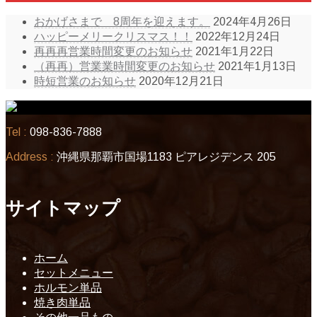
日
日
日
日
日
日
日
24
25
26
27
28
29
30
月
月
月
月
月
月
月
日
日
日
日
日
日
日
31
1
2
3
4
5
6
おかげさまで 8周年を迎えます。
2024年4月26日
日
日
日
日
日
日
日
ハッピーメリークリスマス！！
2022年12月24日
再再再営業時間変更のお知らせ
2021年1月22日
（再再）営業業時間変更のお知らせ
2021年1月13日
時短営業のお知らせ
2020年12月21日
Tel :
098-836-7888
Address :
沖縄県那覇市国場1183 ピアレジデンス 205
サイトマップ
ホーム
セットメニュー
ホルモン単品
焼き肉単品