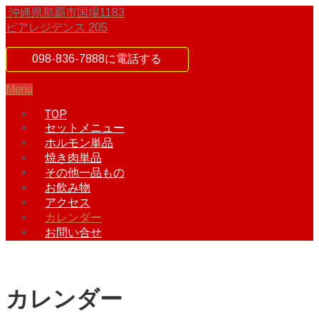
沖縄県那覇市国場1183
ピアレジデンス 205
098-836-7888に電話する
Menu
TOP
セットメニュー
ホルモン単品
焼き肉単品
その他一品もの
お飲み物
アクセス
カレンダー
お問い合せ
カレンダー