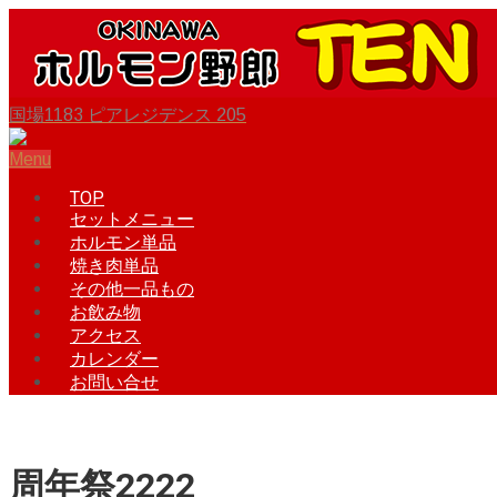
国場1183 ピアレジデンス 205
Menu
TOP
セットメニュー
ホルモン単品
焼き肉単品
その他一品もの
お飲み物
アクセス
カレンダー
お問い合せ
周年祭2222