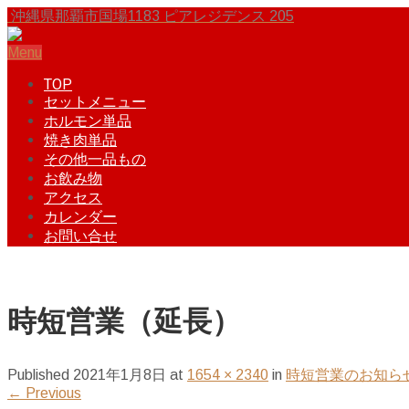
沖縄県那覇市国場1183 ピアレジデンス 205
Menu
TOP
セットメニュー
ホルモン単品
焼き肉単品
その他一品もの
お飲み物
アクセス
カレンダー
お問い合せ
時短営業（延長）
Published
2021年1月8日
at
1654 × 2340
in
時短営業のお知ら
←
Previous