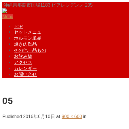
沖縄県那覇市国場1183 ピアレジデンス 205
Menu
TOP
セットメニュー
ホルモン単品
焼き肉単品
その他一品もの
お飲み物
アクセス
カレンダー
お問い合せ
05
Published
2016年6月10日
at
800 × 600
in