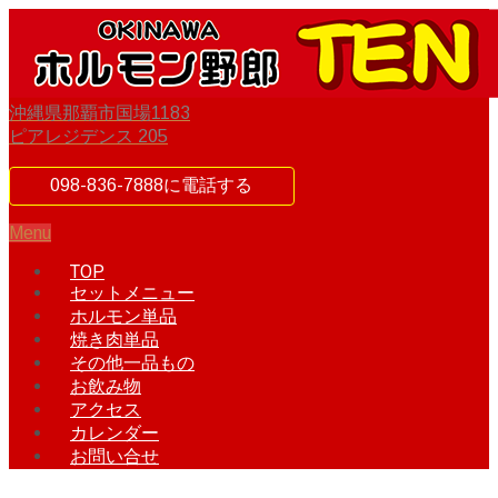
沖縄県那覇市国場1183
ピアレジデンス 205
098-836-7888に電話する
Menu
TOP
セットメニュー
ホルモン単品
焼き肉単品
その他一品もの
お飲み物
アクセス
カレンダー
お問い合せ