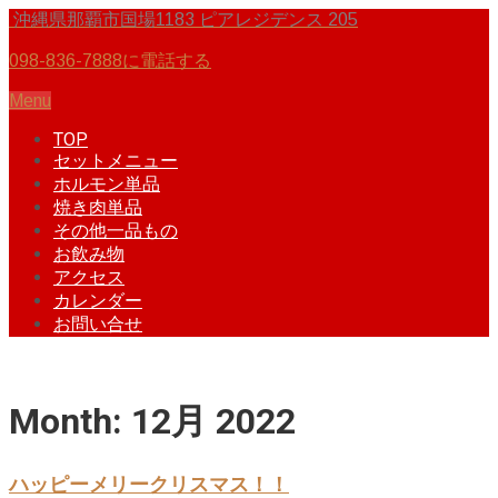
沖縄県那覇市国場1183 ピアレジデンス 205
098-836-7888に電話する
Menu
TOP
セットメニュー
ホルモン単品
焼き肉単品
その他一品もの
お飲み物
アクセス
カレンダー
お問い合せ
Month:
12月 2022
ハッピーメリークリスマス！！